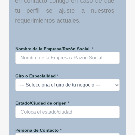
en contacto contigo en caso de que
tu perfil se ajuste a nuestros
requerimientos actuales.
Nombre de la Empresa/Razón Social.
*
Giro o Especialidad
*
P
Estado/Ciudad de origen
*
r
e
s
e
n
Persona de Contacto
*
t